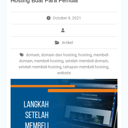
Hosting Buat Para Pemula
October 9, 2021
Artikel
domain
,
domain dan hosting
,
hosting
,
membeli
domain
,
membeli hosting
,
setelah membeli domain
,
setelah membeli hosting
,
tahapan membeli hosting
,
website