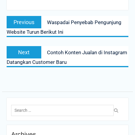
Post
Previous
Previous
Waspadai Penyebab Pengunjung
navigation
post:
Website Turun Berikut Ini
Next
Next
Contoh Konten Jualan di Instagram
post:
Datangkan Customer Baru
Search
for:
Archives