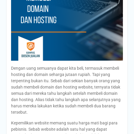
Dengan uang semuanya dapat kita beli, termasuk membeli
hosting dan domain seharga jutaan rupiah. Tapi yang
terpenting bukan itu. Sebab dari sekian banyak orang yang
sudah membeli domain dan hosting website, ternyata tidak
semua dari mereka tahu langkah setelah membeli domain
dan hosting. Alias tidak tahu langkah apa selanjutnya yang
harus mereka lakukan ketika sudah membeli dua barang
tersebut.
Kepemilikan website memang suatu harga mati bagi para
pebisnis. Sebab website adalah satu hal yang dapat