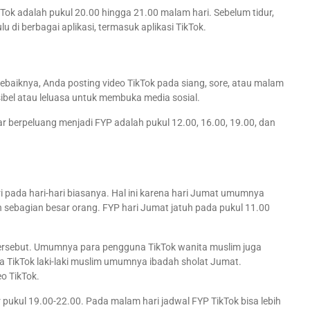
ikTok adalah pukul 20.00 hingga 21.00 malam hari. Sebelum tidur,
 di berbagai aplikasi, termasuk aplikasi TikTok.
 Sebaiknya, Anda posting video TikTok pada siang, sore, atau malam
sibel atau leluasa untuk membuka media sosial.
ar berpeluang menjadi FYP adalah pukul 12.00, 16.00, 19.00, dan
i pada hari-hari biasanya. Hal ini karena hari Jumat umumnya
h sebagian besar orang. FYP hari Jumat jatuh pada pukul 11.00
tersebut. Umumnya para pengguna TikTok wanita muslim juga
na TikTok laki-laki muslim umumnya ibadah sholat Jumat.
o TikTok.
ar pukul 19.00-22.00. Pada malam hari jadwal FYP TikTok bisa lebih