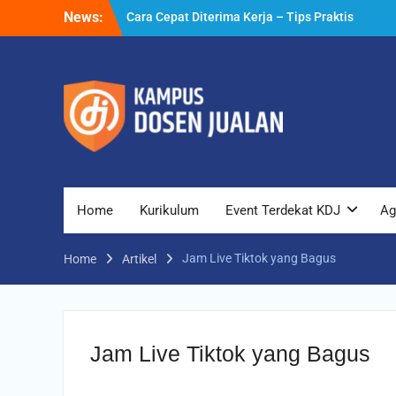
Skip
News:
Cara Cepat Diterima Kerja – Tips Praktis
to
yang Bisa Anda Terapkan
content
Cara Biar Dapat Pekerjaan – Panduan
Lengkap untuk Pencari Kerja
Cara Dapat Pekerjaan – Langkah Praktis
untuk Memperbesar Peluang Kerja
Home
Kurikulum
Event Terdekat KDJ
Ag
Jam Live Tiktok yang Bagus
Home
Artikel
Jam Live Tiktok yang Bagus