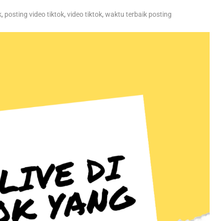
k
,
posting video tiktok
,
video tiktok
,
waktu terbaik posting