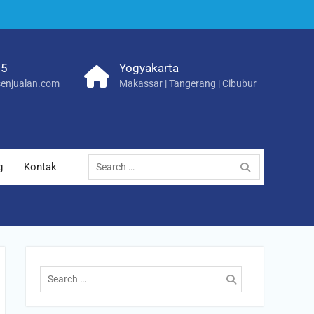
25
Yogyakarta
enjualan.com
Makassar | Tangerang | Cibubur
Search
g
Kontak
for:
Search
for: