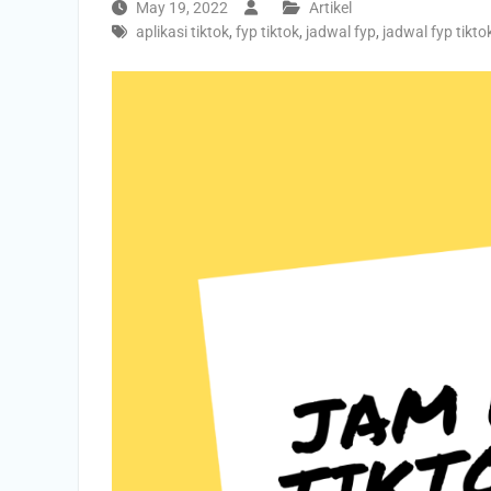
May 19, 2022
Artikel
aplikasi tiktok
,
fyp tiktok
,
jadwal fyp
,
jadwal fyp tikto