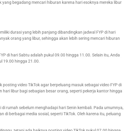
 yang begadang mencari hiburan karena hari esoknya mereka libur
miliki durasi yang lebih panjang dibandingkan jadwal FYP di hari
yak orang yang libur, sehingga akan lebih sering mencari hiburan
YP di hari Sabtu adalah pukul 09.00 hingga 11.00. Selain itu, Anda
kul 19.00 hingga 21.00.
 posting video TikTok agar berpeluang masuk sebagai video FYP di
hari libur bagi sebagian besar orang, seperti pekerja kantor hingga
ai di rumah sebelum menghadapi hari Senin kembali. Pada umumnya,
i berbagai media sosial, seperti TikTok. Oleh karena itu, peluang
Minggu, tetapi ada baiknya posting video TikTok pukul 07.00 hingga