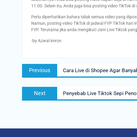
11.00. Selain itu, Anda juga bisa posting video TikTok d
Perlu diperhatikan bahwa tidak semua video yang dipost
Namun, posting video TikTok di jadwal FYP TikTok hari 
FYP. Terutama jika anda mengikuti Jam Live Tiktok yan
-by Azwal imron
Post
Previous
Previous
Cara Live di Shopee Agar Bany
navigation
post:
Next
Next
Penyebab Live Tiktok Sepi Penon
post: