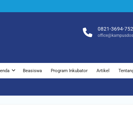
0821-3694-75
office@kampusdos
enda
Beasiswa
Program Inkubator
Artikel
Tentan