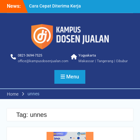
Skip
News:
Cara Cepat Diterima Kerja
to
– Tips Praktis yang Bisa
content
Anda Terapkan
Cara Biar Dapat Pekerjaan
– Panduan Lengkap untuk
Pencari Kerja
Cara Dapat Pekerjaan –
Langkah Praktis untuk
0821-3694-7525
Yogyakarta
Memperbesar Peluang
office@kampusdosenjualan.com
Makassar | Tangerang | Cibubur
Kerja
Menu
unnes
Home
Tag:
unnes