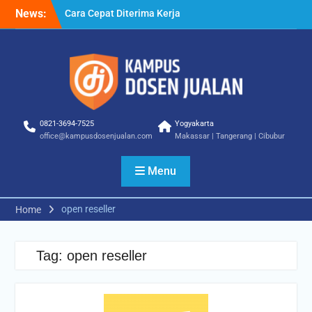
Skip
News:
Cara Cepat Diterima Kerja
to
– Tips Praktis yang Bisa
content
Anda Terapkan
Cara Biar Dapat Pekerjaan
– Panduan Lengkap untuk
Pencari Kerja
Cara Dapat Pekerjaan –
Langkah Praktis untuk
0821-3694-7525
Yogyakarta
Memperbesar Peluang
office@kampusdosenjualan.com
Makassar | Tangerang | Cibubur
Kerja
Menu
open reseller
Home
Tag:
open reseller