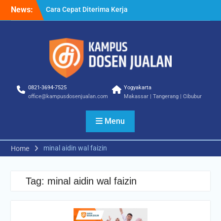
Skip
News:
Cara Cepat Diterima Kerja
to
– Tips Praktis yang Bisa
content
Anda Terapkan
Cara Biar Dapat Pekerjaan
– Panduan Lengkap untuk
Pencari Kerja
Cara Dapat Pekerjaan –
Langkah Praktis untuk
0821-3694-7525
Yogyakarta
Memperbesar Peluang
office@kampusdosenjualan.com
Makassar | Tangerang | Cibubur
Kerja
Menu
minal aidin wal faizin
Home
Tag:
minal aidin wal faizin