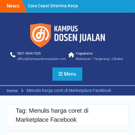
Skip
News:
Cara Cepat Diterima Kerja
to
– Tips Praktis yang Bisa
content
Anda Terapkan
Cara Biar Dapat Pekerjaan
– Panduan Lengkap untuk
Pencari Kerja
Cara Dapat Pekerjaan –
Langkah Praktis untuk
0821-3694-7525
Yogyakarta
Memperbesar Peluang
office@kampusdosenjualan.com
Makassar | Tangerang | Cibubur
Kerja
Menu
Menulis harga coret di Marketplace Facebook
Home
Tag:
Menulis harga coret di
Marketplace Facebook