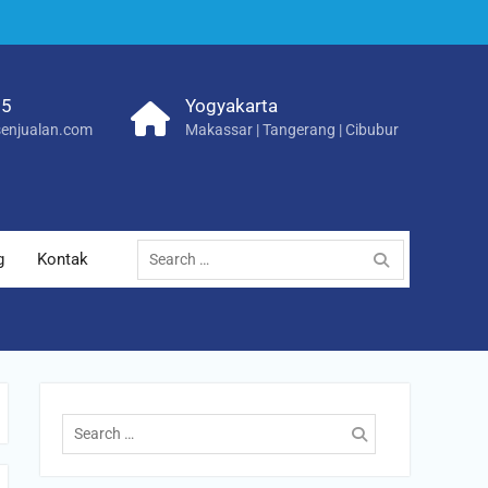
25
Yogyakarta
enjualan.com
Makassar | Tangerang | Cibubur
Search
g
Kontak
for:
Search
for: