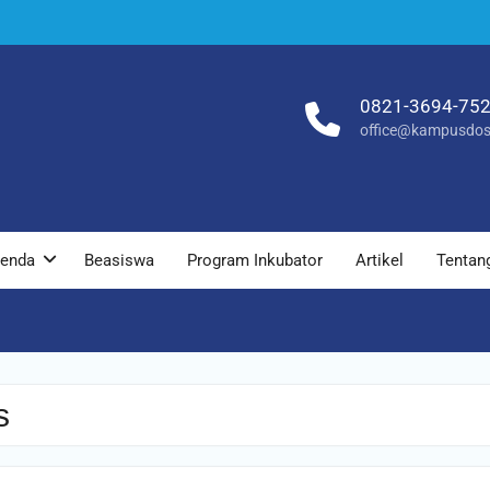
0821-3694-75
office@kampusdos
enda
Beasiswa
Program Inkubator
Artikel
Tentan
s