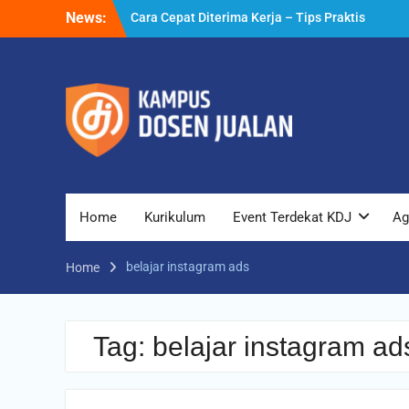
Skip
News:
Cara Cepat Diterima Kerja – Tips Praktis
to
yang Bisa Anda Terapkan
content
Cara Biar Dapat Pekerjaan – Panduan
Lengkap untuk Pencari Kerja
Cara Dapat Pekerjaan – Langkah Praktis
untuk Memperbesar Peluang Kerja
Home
Kurikulum
Event Terdekat KDJ
Ag
belajar instagram ads
Home
Tag:
belajar instagram ad