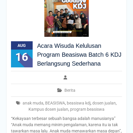
Acara Wisuda Kelulusan
AUG
16
Program Beasiswa Batch 6 KDJ
Berlangsung Sederhana
Berita
anak muda
,
BEASISWA
,
beasiswa kdj
,
dosen jualan
,
Kampus dosen jualan
,
program beasiswa
“Kekayaan terbesar sebuah bangsa adalah manusianya”
“Anak muda memang minim pengalaman, karena itu ia tak
tawarkan masa lalu. Anak muda menawarkan masa depan”,