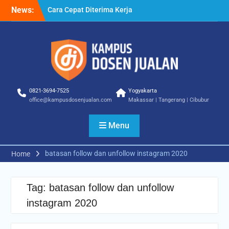
Skip
News:
Cara Cepat Diterima Kerja
to
– Tips Praktis yang Bisa
content
Anda Terapkan
Cara Biar Dapat Pekerjaan
– Panduan Lengkap untuk
Pencari Kerja
Cara Dapat Pekerjaan –
Langkah Praktis untuk
0821-3694-7525
Yogyakarta
Memperbesar Peluang
office@kampusdosenjualan.com
Makassar | Tangerang | Cibubur
Kerja
Menu
batasan follow dan unfollow instagram 2020
Home
Tag:
batasan follow dan unfollow
instagram 2020