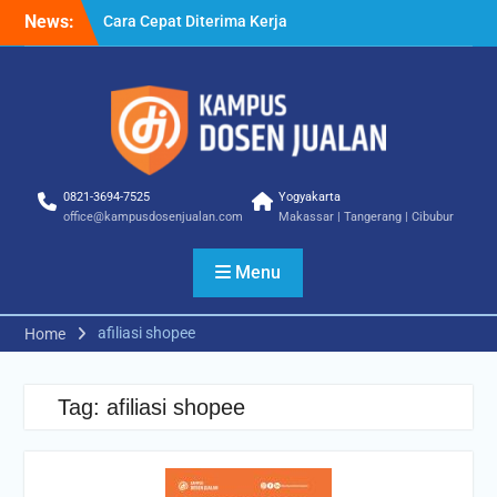
Skip
News:
Cara Cepat Diterima Kerja
to
– Tips Praktis yang Bisa
content
Anda Terapkan
Cara Biar Dapat Pekerjaan
– Panduan Lengkap untuk
Pencari Kerja
Cara Dapat Pekerjaan –
Langkah Praktis untuk
0821-3694-7525
Yogyakarta
Memperbesar Peluang
office@kampusdosenjualan.com
Makassar | Tangerang | Cibubur
Kerja
Menu
afiliasi shopee
Home
Tag:
afiliasi shopee