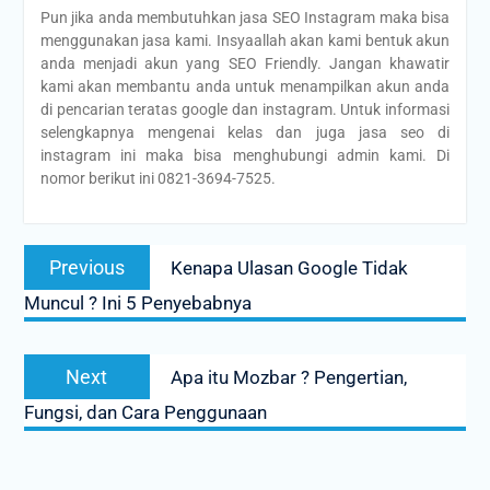
Pun jika anda membutuhkan jasa SEO Instagram maka bisa
menggunakan jasa kami. Insyaallah akan kami bentuk akun
anda menjadi akun yang SEO Friendly. Jangan khawatir
kami akan membantu anda untuk menampilkan akun anda
di pencarian teratas google dan instagram. Untuk informasi
selengkapnya mengenai kelas dan juga jasa seo di
instagram ini maka bisa menghubungi admin kami. Di
nomor berikut ini 0821-3694-7525.
Post
Previous
Previous
Kenapa Ulasan Google Tidak
navigation
post:
Muncul ? Ini 5 Penyebabnya
Next
Next
Apa itu Mozbar ? Pengertian,
post:
Fungsi, dan Cara Penggunaan