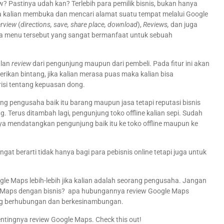
w? Pastinya udah kan? Terlebih para pemilik bisnis, bukan hanya
tika kalian membuka dan mencari alamat suatu tempat melalui Google
erview
(
directions, save, share place, download
),
Reviews,
dan juga
pa menu tersebut yang sangat bermanfaat untuk sebuah
ulan
review
dari pengunjung maupun dari pembeli. Pada fitur ini akan
rikan bintang, jika kalian merasa puas maka kalian bisa
isi tentang kepuasan dong.
ang pengusaha baik itu barang maupun jasa tetapi reputasi bisnis
g. Terus ditambah lagi, pengunjung toko offline kalian sepi. Sudah
nya mendatangkan pengunjung baik itu ke toko offline maupun ke
gat berarti tidak hanya bagi para pebisnis online tetapi juga untuk
gle Maps lebih-lebih jika kalian adalah seorang pengusaha. Jangan
e Maps dengan bisnis? apa hubungannya review Google Maps
ng berhubungan dan berkesinambungan.
entingnya review Google Maps. Check this out!