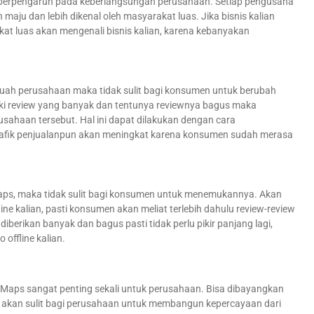
gat berpengaruh pada keberlangsungan perusahaan. Setiap pengusaha
aju dan lebih dikenal oleh masyarakat luas. Jika bisnis kalian
kat luas akan mengenali bisnis kalian, karena kebanyakan
uah perusahaan maka tidak sulit bagi konsumen untuk berubah
iki review yang banyak dan tentunya reviewnya bagus maka
ahaan tersebut. Hal ini dapat dilakukan dengan cara
rafik penjualanpun akan meningkat karena konsumen sudah merasa
e Maps, maka tidak sulit bagi konsumen untuk menemukannya. Akan
e kalian, pasti konsumen akan meliat terlebih dahulu review-review
iberikan banyak dan bagus pasti tidak perlu pikir panjang lagi,
ffline kalian.
le Maps sangat penting sekali untuk perusahaan. Bisa dibayangkan
ka akan sulit bagi perusahaan untuk membangun kepercayaan dari