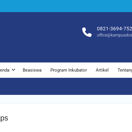
0821-3694-75
office@kampusdos
enda
Beasiswa
Program Inkubator
Artikel
Tentan
aps