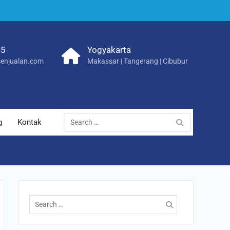
25
Yogyakarta
enjualan.com
Makassar | Tangerang | Cibubur
Search
g
Kontak
for:
Search
for: