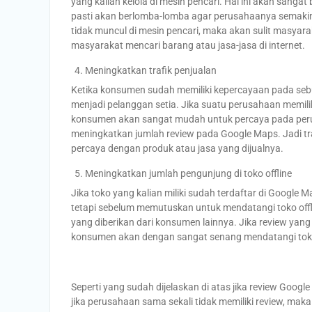
yang kalian kelola di mesin pencari. Hal ini akan san
pasti akan berlomba-lomba agar perusahaanya semakin m
tidak muncul di mesin pencari, maka akan sulit masyara
masyarakat mencari barang atau jasa-jasa di internet.
Meningkatkan trafik penjualan
Ketika konsumen sudah memiliki kepercayaan pada seb
menjadi pelanggan setia. Jika suatu perusahaan memil
konsumen akan sangat mudah untuk percaya pada perus
meningkatkan jumlah review pada Google Maps. Jadi t
percaya dengan produk atau jasa yang dijualnya.
Meningkatkan jumlah pengunjung di toko offline
Jika toko yang kalian miliki sudah terdaftar di Googl
tetapi sebelum memutuskan untuk mendatangi toko offlin
yang diberikan dari konsumen lainnya. Jika review yang d
konsumen akan dengan sangat senang mendatangi toko o
Seperti yang sudah dijelaskan di atas jika review Goog
jika perusahaan sama sekali tidak memiliki review, ma