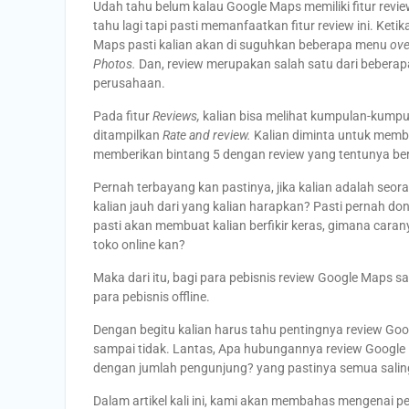
Udah tahu belum kalau Google Maps memiliki fitur revie
tahu lagi tapi pasti memanfaatkan fitur review ini. Ke
Maps pasti kalian akan di suguhkan beberapa menu
ov
Photos.
Dan, review merupakan salah satu dari bebera
perusahaan.
Pada fitur
Reviews,
kalian bisa melihat kumpulan-kump
ditampilkan
Rate and review.
Kalian diminta untuk membe
memberikan bintang 5 dengan review yang tentunya ber
Pernah terbayang kan pastinya, jika kalian adalah seor
kalian jauh dari yang kalian harapkan? Pasti pernah don
pasti akan membuat kalian berfikir keras, gimana cara
toko online kan?
Maka dari itu, bagi para pebisnis review Google Maps san
para pebisnis offline.
Dengan begitu kalian harus tahu pentingnya review Goo
sampai tidak. Lantas, Apa hubungannya review Googl
dengan jumlah pengunjung? yang pastinya semua sali
Dalam artikel kali ini, kami akan membahas mengenai p