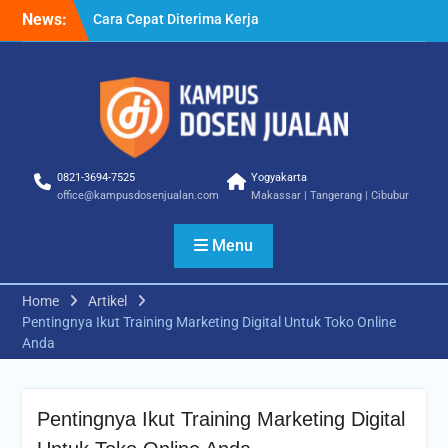
Skip
News:
Cara Cepat Diterima Kerja
to
– Tips Praktis yang Bisa
content
Anda Terapkan
Cara Biar Dapat Pekerjaan
– Panduan Lengkap untuk
Pencari Kerja
Cara Dapat Pekerjaan –
Langkah Praktis untuk
0821-3694-7525
Yogyakarta
Memperbesar Peluang
office@kampusdosenjualan.com
Makassar | Tangerang | Cibubur
Kerja
Menu
Home
Artikel
Pentingnya Ikut Training Marketing Digital Untuk Toko Online
Anda
Pentingnya Ikut Training Marketing Digital