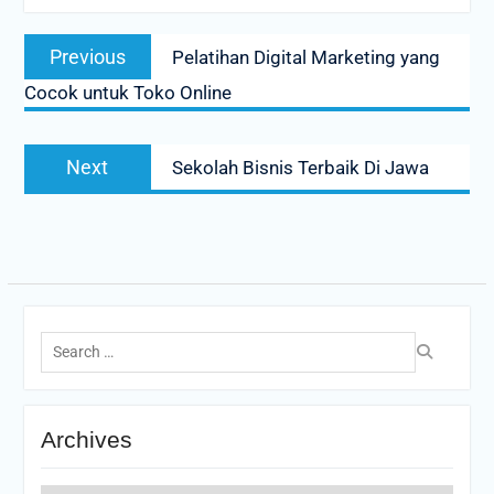
Post
Previous
Previous
Pelatihan Digital Marketing yang
navigation
post:
Cocok untuk Toko Online
Next
Next
Sekolah Bisnis Terbaik Di Jawa
post:
Search
for:
Archives