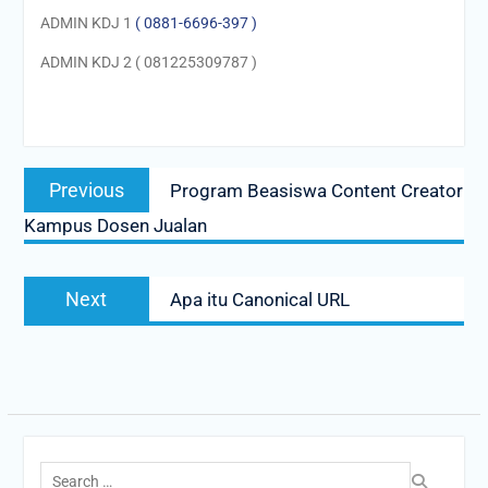
ADMIN KDJ 1
( 0881-6696-397 )
ADMIN KDJ 2 ( 081225309787 )
Post
Previous
Previous
Program Beasiswa Content Creator
navigation
post:
Kampus Dosen Jualan
Next
Next
Apa itu Canonical URL
post:
Search
for: