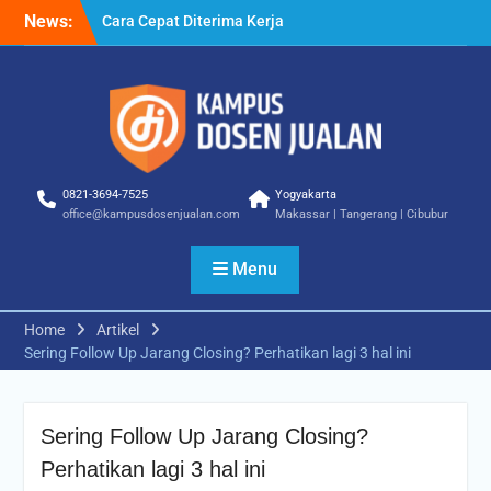
Skip
Cara Cepat Diterima Kerja
News:
to
– Tips Praktis yang Bisa
content
Anda Terapkan
Cara Biar Dapat Pekerjaan
– Panduan Lengkap untuk
Pencari Kerja
Cara Dapat Pekerjaan –
Langkah Praktis untuk
0821-3694-7525
Yogyakarta
Memperbesar Peluang
office@kampusdosenjualan.com
Makassar | Tangerang | Cibubur
Kerja
Menu
Home
Artikel
Sering Follow Up Jarang Closing? Perhatikan lagi 3 hal ini
Sering Follow Up Jarang Closing?
Perhatikan lagi 3 hal ini