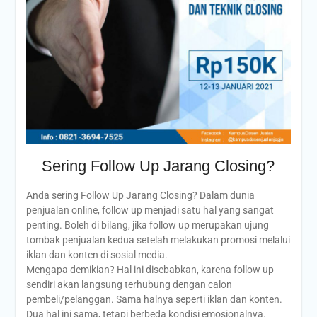
Sering Follow Up Jarang Closing?
Anda sering Follow Up Jarang Closing? Dalam dunia
penjualan online, follow up menjadi satu hal yang sangat
penting. Boleh di bilang, jika follow up merupakan ujung
tombak penjualan kedua setelah melakukan promosi melalui
iklan dan konten di sosial media.
Mengapa demikian? Hal ini disebabkan, karena follow up
sendiri akan langsung terhubung dengan calon
pembeli/pelanggan. Sama halnya seperti iklan dan konten.
Dua hal ini sama, tetapi berbeda kondisi emosionalnya.