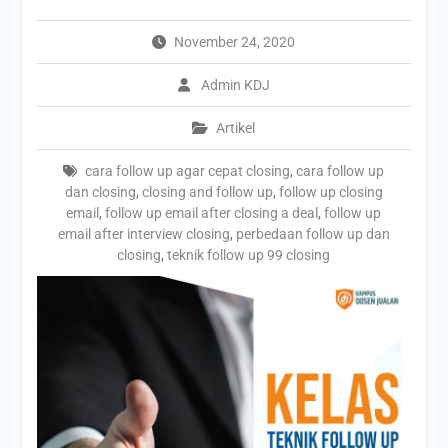
November 24, 2020
Admin KDJ
Artikel
cara follow up agar cepat closing
,
cara follow up
dan closing
,
closing and follow up
,
follow up closing
email
,
follow up email after closing a deal
,
follow up
email after interview closing
,
perbedaan follow up dan
closing
,
teknik follow up 99 closing