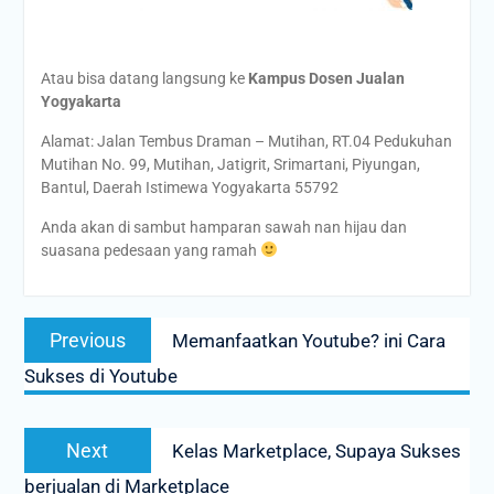
Atau bisa datang langsung ke
Kampus Dosen Jualan
Yogyakarta
Alamat: Jalan Tembus Draman – Mutihan, RT.04 Pedukuhan
Mutihan No. 99, Mutihan, Jatigrit, Srimartani, Piyungan,
Bantul, Daerah Istimewa Yogyakarta 55792
Anda akan di sambut hamparan sawah nan hijau dan
suasana pedesaan yang ramah
Post
Previous
Previous
Memanfaatkan Youtube? ini Cara
navigation
post:
Sukses di Youtube
Next
Next
Kelas Marketplace, Supaya Sukses
post:
berjualan di Marketplace