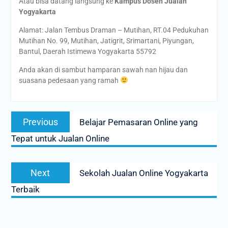
Atau bisa datang langsung ke
Kampus Dosen Jualan
Yogyakarta
Alamat: Jalan Tembus Draman – Mutihan, RT.04 Pedukuhan
Mutihan No. 99, Mutihan, Jatigrit, Srimartani, Piyungan,
Bantul, Daerah Istimewa Yogyakarta 55792
Anda akan di sambut hamparan sawah nan hijau dan
suasana pedesaan yang ramah
Post
Previous
Previous
Belajar Pemasaran Online yang
navigation
post:
Tepat untuk Jualan Online
Next
Next
Sekolah Jualan Online Yogyakarta
post:
Terbaik