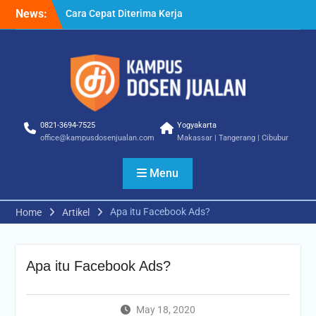
Cara Cepat Diterima Kerja
Skip
News:
– Tips Praktis yang Bisa
to
Anda Terapkan
content
Cara Biar Dapat Pekerjaan
– Panduan Lengkap untuk
Pencari Kerja
Cara Dapat Pekerjaan –
Langkah Praktis untuk
Memperbesar Peluang
0821-3694-7525
Yogyakarta
Kerja
office@kampusdosenjualan.com
Makassar | Tangerang | Cibubur
Menu
Apa itu Facebook Ads?
Home
Artikel
Apa itu Facebook Ads?
May 18, 2020