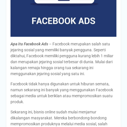
Apa itu Facebook Ads
– Facebook merupakan salah satu
jejaring sosial yang memiliki banyak pengguna. Seperti
diktahui, Facebook memiliki pengguna kurang lebih 1 miliar
dan merupakan jejaring sosial terbesar di dunia. Mulai dari
kalangan remaja hingga orang tua sekarang ini
menggunakan jejaring sosial yang satu ini.
Facebook tidak hanya digunakan untuk hiburan semata,
namun sekarang ini banyak yang menggunakan Facebook
sebagai media untuk beriklan atau mempromosikan suatu
produk.
Sekarang ini, bisnis online sudah mulai menjamur
dikalangan masyarakat. Mereka berbondong-bondong
mempromosikan produknya melalui media sosial, salah