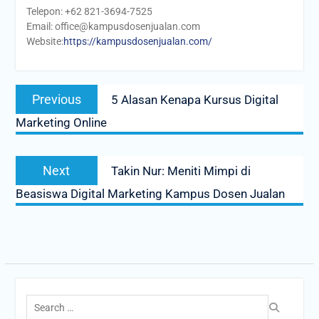
Telepon: +62 821-3694-7525
Email: office@kampusdosenjualan.com
Website:
https://kampusdosenjualan.com/
Post
Previous
Previous
5 Alasan Kenapa Kursus Digital
navigation
post:
Marketing Online
Next
Next
Takin Nur: Meniti Mimpi di
post:
Beasiswa Digital Marketing Kampus Dosen Jualan
Search
for: