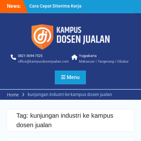
Skip
News:
Cara Cepat Diterima Kerja
to
– Tips Praktis yang Bisa
content
Anda Terapkan
Cara Biar Dapat Pekerjaan
– Panduan Lengkap untuk
Pencari Kerja
Cara Dapat Pekerjaan –
Langkah Praktis untuk
0821-3694-7525
Yogyakarta
Memperbesar Peluang
office@kampusdosenjualan.com
Makassar | Tangerang | Cibubur
Kerja
Menu
kunjungan industri ke kampus dosen jualan
Home
Tag:
kunjungan industri ke kampus
dosen jualan