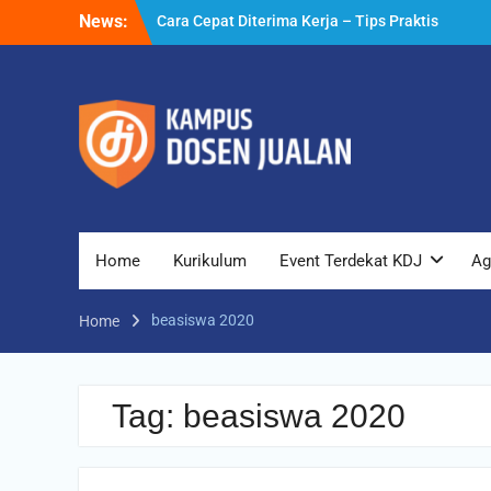
Skip
News:
Cara Cepat Diterima Kerja – Tips Praktis
to
yang Bisa Anda Terapkan
content
Cara Biar Dapat Pekerjaan – Panduan
Lengkap untuk Pencari Kerja
Cara Dapat Pekerjaan – Langkah Praktis
untuk Memperbesar Peluang Kerja
Home
Kurikulum
Event Terdekat KDJ
Ag
beasiswa 2020
Home
Tag:
beasiswa 2020