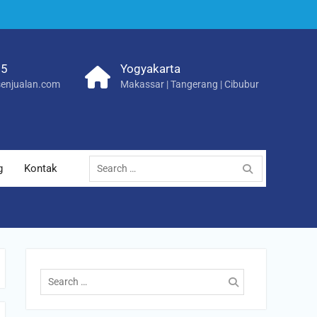
25
Yogyakarta
enjualan.com
Makassar | Tangerang | Cibubur
Search
g
Kontak
for:
Search
for: