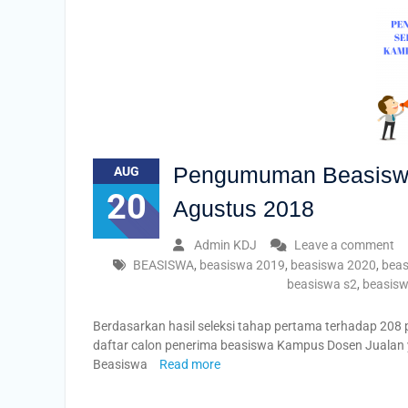
Pengumuman Beasiswa
AUG
20
Agustus 2018
Admin KDJ
Leave a comment
BEASISWA
,
beasiswa 2019
,
beasiswa 2020
,
beas
beasiswa s2
,
beasisw
Berdasarkan hasil seleksi tahap pertama terhadap 20
daftar calon penerima beasiswa Kampus Dosen Jualan 
Beasiswa
Read more