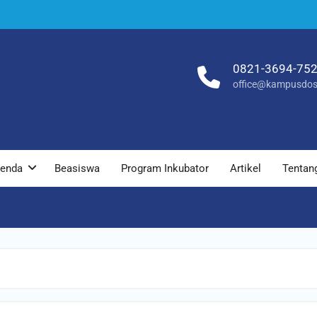
0821-3694-75
office@kampusdos
enda
Beasiswa
Program Inkubator
Artikel
Tentan