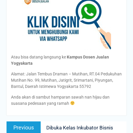
Atau bisa datang langsung ke
Kampus Dosen Jualan
Yogyakarta
Alamat: Jalan Tembus Draman – Mutihan, RT.04 Pedukuhan
Mutihan No. 99, Mutihan, Jatigrit, Srimartani, Piyungan,
Bantul, Daerah Istimewa Yogyakarta 55792
Anda akan di sambut hamparan sawah nan hijau dan
suasana pedesaan yang ramah
Post
Previous
Previous
Dibuka Kelas Inkubator Bisnis
navigation
post: