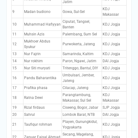
Jatim
KDJ
9
Madan budiono
Gowa, Sul-Sel
Makassar
Ciputat, Tangsel,
10
Muhammad Hafiyyan
KDJ Jogja
Banten
11
Muhsin Azis
Palembang, Sum Sel
KDJ Jogja
Mukhoer Abdus
12
Purwokerta, Jateng
KDJ Jogja
Syukur
13
Nur Fajrin
Samarinda, Kaltim
KDJ Jogja
14
Nur rokhim
Paron, Ngawi, Jatim
DAI Jogja
15
Nur Siti muryati
Tritenggo, Bantul, DIY
KDJ Jogja
Umbulsari, Jember,
16
Pandu Baharantika
KDJ Jogja
Jateng
17
Prafika phasa
Cilacap, Jateng
KDJ Jogja
Parangtambung,
KDJ
18
Ratna Dewi
Makassar, Sul Sel
Makassar
19
Rizal firdaus
Ciseeng, Bogor, Jabar
SJP Jogja
20
Sahrul
Lombok Barat, NTB
DAI Jogja
Playen, Gunungkidul,
21
Taufiqur rohman
KDJ Jogja
Yogyakarta
Secang, Magelang,
22
Zanuar Faisal Ahmad
KDJ Jogja