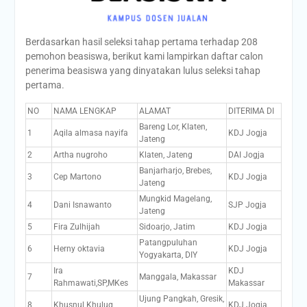
Berdasarkan hasil seleksi tahap pertama terhadap 208
pemohon beasiswa, berikut kami lampirkan daftar calon
penerima beasiswa yang dinyatakan lulus seleksi tahap
pertama.
NO
NAMA LENGKAP
ALAMAT
DITERIMA DI
Bareng Lor, Klaten,
1
Aqila almasa nayifa
KDJ Jogja
Jateng
2
Artha nugroho
Klaten, Jateng
DAI Jogja
Banjarharjo, Brebes,
3
Cep Martono
KDJ Jogja
Jateng
Mungkid Magelang,
4
Dani Isnawanto
SJP Jogja
Jateng
5
Fira Zulhijah
Sidoarjo, Jatim
KDJ Jogja
Patangpuluhan
6
Herny oktavia
KDJ Jogja
Yogyakarta, DIY
Ira
KDJ
7
Manggala, Makassar
Rahmawati,SP,MKes
Makassar
Ujung Pangkah, Gresik,
8
Khusnul Khuluq
KDJ Jogja