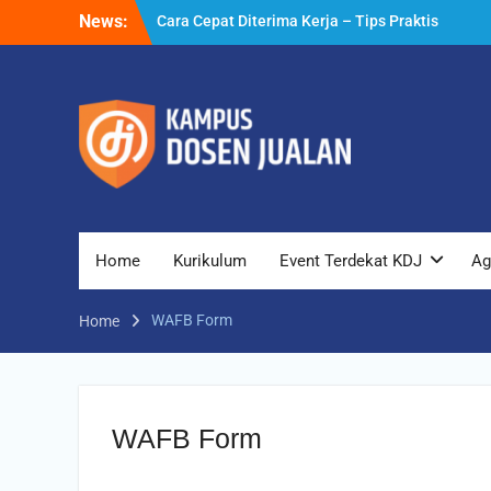
Skip
News:
Cara Cepat Diterima Kerja – Tips Praktis
to
yang Bisa Anda Terapkan
content
Cara Biar Dapat Pekerjaan – Panduan
Lengkap untuk Pencari Kerja
Cara Dapat Pekerjaan – Langkah Praktis
untuk Memperbesar Peluang Kerja
Home
Kurikulum
Event Terdekat KDJ
Ag
WAFB Form
Home
WAFB Form