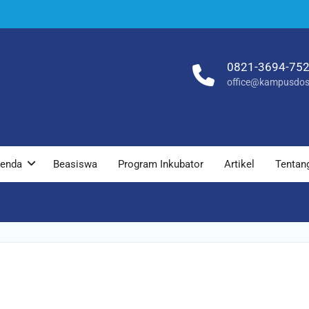
0821-3694-75
office@kampusdos
enda
Beasiswa
Program Inkubator
Artikel
Tentan