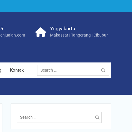
25
Yogyakarta
enjualan.com
Makassar | Tangerang | Cibubur
Search
g
Kontak
for:
Search
for: