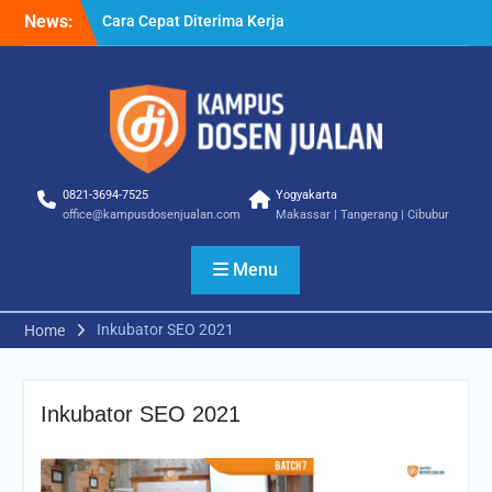
News:
Cara Cepat Diterima Kerja
– Tips Praktis yang Bisa
Anda Terapkan
Cara Biar Dapat Pekerjaan
– Panduan Lengkap untuk
Pencari Kerja
Cara Dapat Pekerjaan –
Langkah Praktis untuk
0821-3694-7525
Yogyakarta
Memperbesar Peluang
office@kampusdosenjualan.com
Makassar | Tangerang | Cibubur
Kerja
Menu
Inkubator SEO 2021
Home
Inkubator SEO 2021