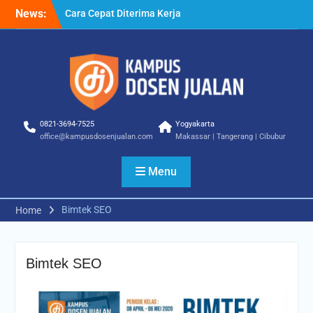
Skip
News:
Cara Cepat Diterima Kerja
to
– Tips Praktis yang Bisa
content
Anda Terapkan
Cara Biar Dapat Pekerjaan
– Panduan Lengkap untuk
Pencari Kerja
Cara Dapat Pekerjaan –
Langkah Praktis untuk
0821-3694-7525
Yogyakarta
Memperbesar Peluang
office@kampusdosenjualan.com
Makassar | Tangerang | Cibubur
Kerja
Menu
Bimtek SEO
Home
Bimtek SEO